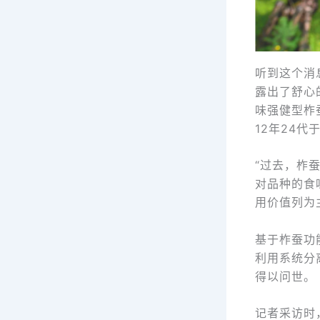
听到这个消
露出了舒心的
味强健型柞
12年24代
“过去，柞
对品种的食
用价值列为
基于柞蚕功
利用系统分
得以问世。
记者采访时