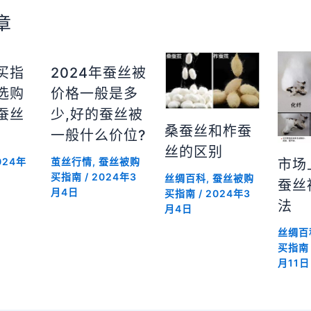
章
买指
2024年蚕丝被
选购
价格一般是多
蚕丝
少,好的蚕丝被
桑蚕丝和柞蚕
一般什么价位?
丝的区别
024年
茧丝行情
,
蚕丝被购
市场
买指南
/
2024年3
丝绸百科
,
蚕丝被购
蚕丝
月4日
买指南
/
2024年3
法
月4日
丝绸百
买指南
月11日