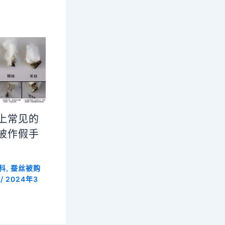
上常见的
被作假手
科
,
蚕丝被购
/
2024年3