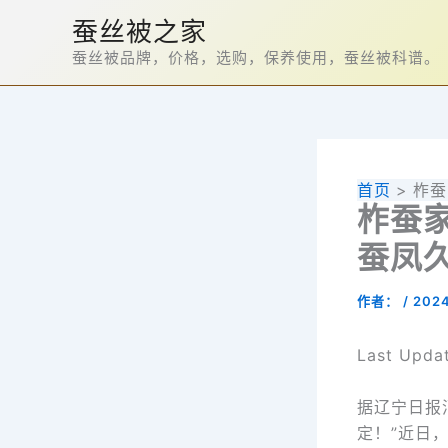
跳
蚕丝被之家
至
蚕丝被品牌，价格，选购，保养使用，蚕丝被科谱。
内
容
首页
柞蚕
柞蚕家
蚕凤久
作者：
/
202
Last Upda
据辽宁日报
定！”近日