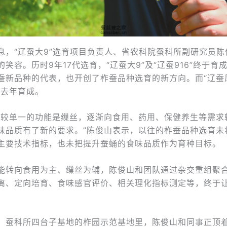
息，“辽蚕大9”选育项目负责人、省农科院蚕科所副研究员陈
笑容。历时9年17代选育，“辽蚕大9”及“辽蚕916”终于育
蚕新品种的代表，也开创了柞蚕品种选育的新方向。而“辽蚕
于去年育成。
蚕较单一的功能是缫丝，逐渐向食用、药用、保健养生等需求
味品质有了新的要求。”陈俊山表示，以往的柞蚕品种选育未
主要技术指标，也未把提升蚕蛹的食味品质作为育种目标。
能转向食用为主、缫丝为辅，陈俊山和团队通过杂交重组聚
离、定向培育、食味感官评价、相关理化指标测定等，终于让“
，蚕科所四台子基地的柞园示范基地里，陈俊山和同事正顶