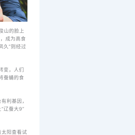
俊山的脸上
成，成为高食
凤久”则经过
转变，人们
将蚕蛹的食
合有利基因，
辽蚕大9”
着太阳查看试