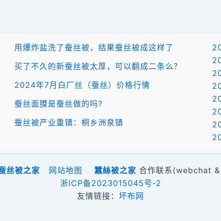
用爆炸盐洗了蚕丝被，结果蚕丝被成这样了
2
2
买了不久的新蚕丝被太厚，可以翻成二条么？
2
2024年7月白厂丝（蚕丝）价格行情
2
2
蚕丝面膜是蚕丝做的吗?
2
蚕丝被产业重镇：桐乡洲泉镇
2
2
蚕丝被之家
网站地图
蠶絲被之家
合作联系(webchat & 
浙ICP备2023015045号-2
友情链接：
坏布网