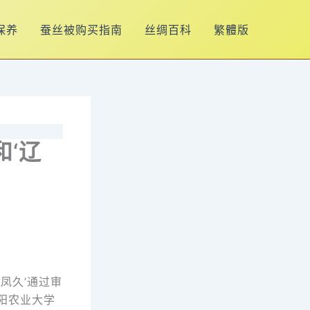
保养
蚕丝被购买指南
丝绸百科
繁體版
和‘辽
凤久’通过审
阳农业大学