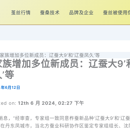
茧丝行情
蚕桑技术
品牌及企业
蚕丝被使用
家族增加多位新成员：辽蚕大9’和‘辽蚕凤久’等
族增加多位新成员：辽蚕大9’
’等
4年6月12日
ted on:
12th 6 月 2024, 02:27 下午
消息，“经审查，专家组一致同意柞蚕新品种‘辽蚕大9’和‘辽蚕
，在丹东凤城市，当北方蚕业科研协作区鉴定专家组组长、沈