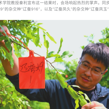
术学院教授秦利宣布这一结果时，会场响起热烈的掌声。同
9”的杂交种“辽蚕916”，以及“辽蚕凤久”的杂交种“辽蚕凤玉