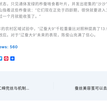
状态，只见通体发绿的柞蚕啃食着叶片，并发出密集的“沙沙
山指着这些柞蚕说：“它们现在正处于四龄期，很快就要进入
过一个月就能收茧了。”
年的农村区域试验中，“辽蚕大9”千粒重量比对照种提高了13.
效应。对于“辽蚕大9”未来的表现，陈俊山充满了信心。
ews:
560
T
P
分
w
i
享
i
n
t
t
t
e
e
r
r
e
讲透蚕丝被：手工绵兜丝与机制丝的特点和区别
s
t