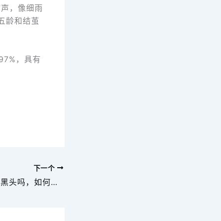
”声，像细雨
五龄和结茧
97%，具有
下一个
蚕丝美容茧可以去黑头吗，如何正确使用蚕丝美容茧？