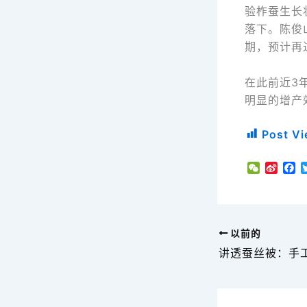
验柞蚕生长
落下。陈俊
期，预计再
在此前近3
明显的增产
Post Vi
W
S
F
e
i
a
C
n
c
h
a
e
a
W
b
t
e
o
以前的
i
o
b
k
o