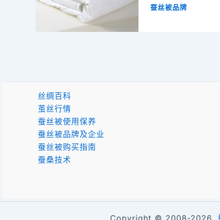
C
n
c
i
n
蚕丝被品牌
h
a
e
t
t
a
W
b
t
e
t
e
o
e
r
i
o
r
e
b
k
s
o
t
丝绸百科
茧丝行情
蚕丝被使用保养
蚕丝被品牌及企业
蚕丝被购买指南
蚕桑技术
Copyright © 2008-2026