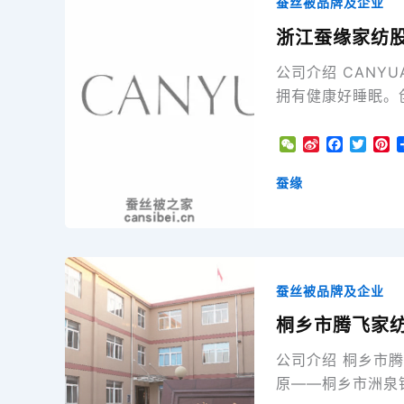
蚕丝被品牌及企业
浙江蚕缘家纺
公司介绍 CANY
拥有健康好睡眠。创
W
S
F
T
P
e
i
a
w
i
C
n
c
i
n
蚕缘
h
a
e
t
t
a
W
b
t
e
t
e
o
e
r
i
o
r
e
b
k
s
o
t
蚕丝被品牌及企业
桐乡市腾飞家
公司介绍 桐乡市
原——桐乡市洲泉