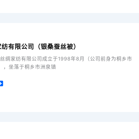
家纺有限公司（银桑蚕丝被）
丝绸家纺有限公司成立于1998年8月（公司前身为桐乡市
），坐落于桐乡市洲泉镇
分
享