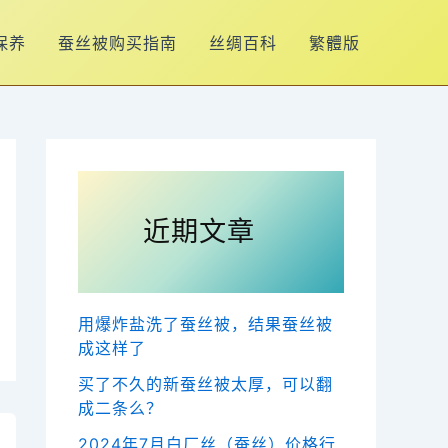
保养
蚕丝被购买指南
丝绸百科
繁體版
近期文章
用爆炸盐洗了蚕丝被，结果蚕丝被
成这样了
买了不久的新蚕丝被太厚，可以翻
成二条么？
2024年7月白厂丝（蚕丝）价格行