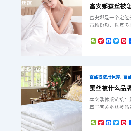
富安娜蚕丝被
富安娜是一个定位
市场份额，以其多
W
S
F
T
P
e
i
a
w
i
C
n
c
i
n
h
a
e
t
t
a
W
b
t
e
t
e
o
e
r
i
o
r
e
,
蚕丝被使用保养
蚕
b
k
s
o
t
蚕丝被什么品牌
本文繁体版链接：
章写有关蚕丝被品
W
S
F
T
P
e
i
a
w
i