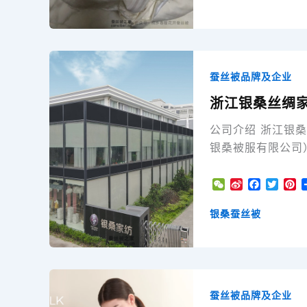
o
t
蚕丝被品牌及企业
浙江银桑丝绸
公司介绍 浙江银桑
银桑被服有限公司
W
S
F
T
P
e
i
a
w
i
C
n
c
i
n
银桑蚕丝被
h
a
e
t
t
a
W
b
t
e
t
e
o
e
r
i
o
r
e
b
k
s
o
t
蚕丝被品牌及企业