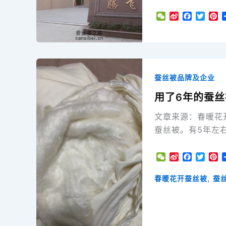
W
S
F
T
P
e
i
a
w
i
C
n
c
i
n
h
a
e
t
t
a
W
b
t
e
t
e
o
e
r
i
o
r
e
蚕丝被品牌及企业
b
k
s
o
t
用了6年的蚕
文章来源：春暖花
蚕丝被。有5年左
W
S
F
T
P
e
i
a
w
i
C
n
c
i
n
,
春暖花开蚕丝被
蚕
h
a
e
t
t
a
W
b
t
e
t
e
o
e
r
i
o
r
e
b
k
s