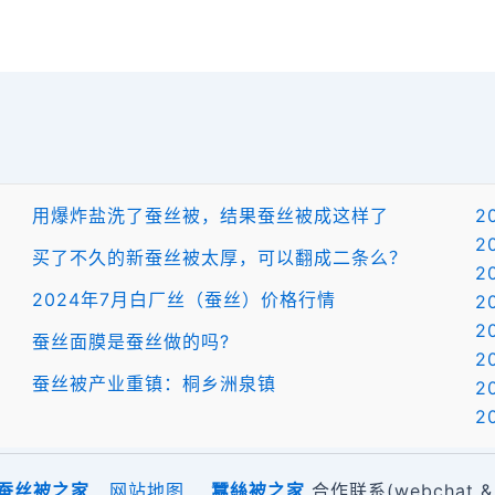
用爆炸盐洗了蚕丝被，结果蚕丝被成这样了
2
2
买了不久的新蚕丝被太厚，可以翻成二条么？
2
2024年7月白厂丝（蚕丝）价格行情
2
2
蚕丝面膜是蚕丝做的吗?
2
蚕丝被产业重镇：桐乡洲泉镇
2
2
蚕丝被之家
网站地图
蠶絲被之家
合作联系(webchat & 