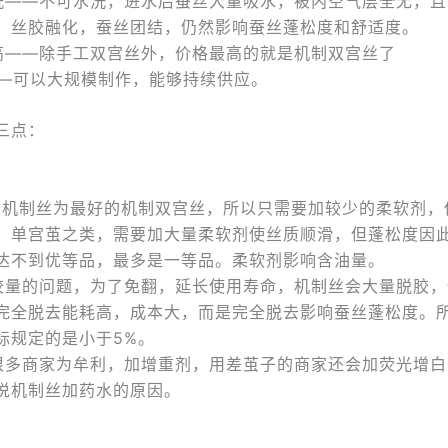
洗——不可水洗，进水后蚕丝大量吸水，被内空气层全无，且
，丝胶融化，蚕丝团结，仍然影响蚕丝蓬松度和舒适度。
高——除手工双宫丝外，价格最高的就是机制双宫丝了
——可以大规模制作，能够持续供应。
三点：
的机制丝为最好的机制双宫丝，所以只需要加较少的柔软剂，
、单宫茧之类，需要加大量柔软剂使丝质顺滑，但蓬松度因
达不到优等品，最多是一等品。柔软剂影响含油量。
胶量的问题，为了免翻，延长使用寿命，机制丝会大量脱胶，
完全脱去能耗高，成本大，而是完全脱去影响蚕丝蓬松度。
标规定的是小于5%。
很多商家为牟利，加增重剂，用差茧子的商家还会加荧光增白
说机制丝加药水的原因。