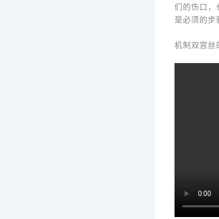
们的伤口，
是必须的步
机制双宫丝