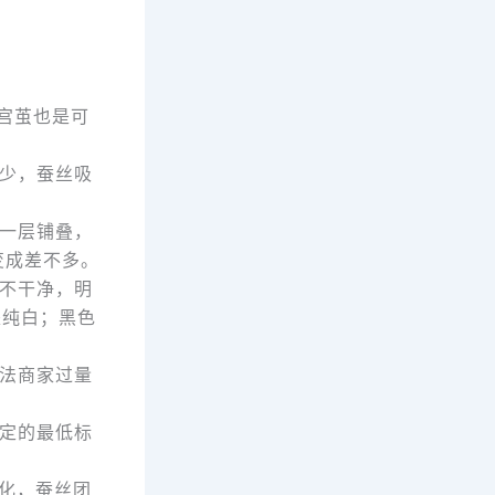
宫茧也是可
少，蚕丝吸
一层铺叠，
变成差不多。
不干净，明
是纯白；黑色
法商家过量
定的最低标
化，蚕丝团