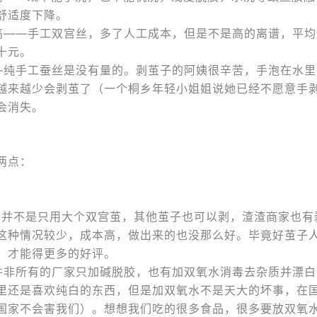
舒适度下降。
高——手工双宫丝，多了人工成本，但是不是高的离谱，平均
十元。
—纯手工蚕丝是没有量的。剥茧子的阿姨很辛苦，手泡在水里
越来越少会剥茧了（一个桐乡年轻小姐姐说她已经不愿意手
会消失。
两点：
茧并不是只用大个双宫茧，其他茧子也可以剥，渣渣商家也有
这种情况较少，成本高，做出来的也没那么好。毕竟好茧子
，才能得更多的好评。
并非所有的厂家只加碱脱胶，也有加双氧水消毒去杂质并漂白
里还是喜欢纯白的东西，但是加双氧水不是天大的坏事，在
国家不会害我们）。想想我们吃的很多食品，很多要放双氧