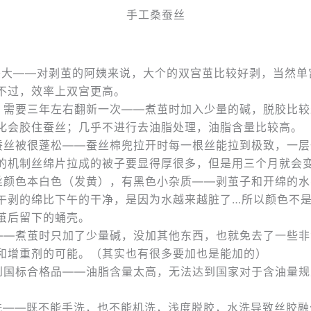
手工桑蚕丝
头大——对剥茧的阿姨来说，大个的双宫茧比较好剥，当然单
不过，效率上双宫更高。
，需要三年左右翻新一次——煮茧时加入少量的碱，脱胶比较
化会胶住蚕丝；几乎不进行去油脂处理，油脂含量比较高。
蚕丝被很蓬松——蚕丝棉兜拉开时每一根丝能拉到极致，一层
的机制丝绵片拉成的被子要显得厚很多，但是用三个月就会
丝颜色本白色（发黄），有黑色小杂质——剥茧子和开绵的水
午剥的绵比下午的干净，是因为水越来越脏了…所以颜色不
茧后留下的蛹壳。
——煮茧时只加了少量碱，没加其他东西，也就免去了一些非
和增重剂的可能。（其实也有很多要加也是能加的）
到国标合格品——油脂含量太高，无法达到国家对于含油量规
洗——既不能手洗，也不能机洗，浅度脱胶，水洗导致丝胶融