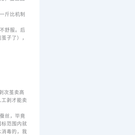
一斤比机制
不舒服。后
剥茧子了），
剥次茧卖高
人工剥才能卖
蚕丝，毕竟
国标范围内就
水消毒的，我