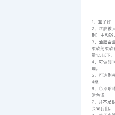
1、茧子好
2、丝胶被
别）中和碱
3、油脂含
柔软剂柔软
量1.5以下
4、可做到
理。
5、可达到
4级
6、色泽珍
常色泽
7、并不是
会害我们。