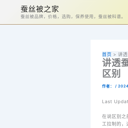
跳
蚕丝被之家
至
蚕丝被品牌，价格，选购，保养使用，蚕丝被科谱。
内
容
首页
讲透
讲透
区别
作者：
/
202
Last Upda
在说区别之
工拉制的，