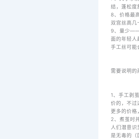
结，蓬松度
8、价格最
双宫丝高几
9、量少—
面的年轻人
手工丝可能
需要说明的
1、手工剥
价的，不过
更多的价格
2、煮茧时
人们潜意识
是无毒的（