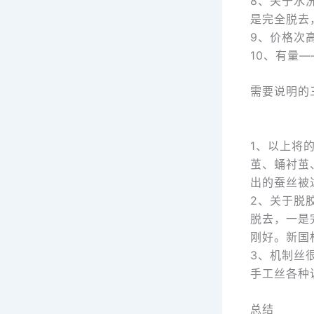
8、关于水
是完全脱去
9、价格次
10、有量
需要说明的
1、以上将
茧、蛹衬茧
出的蚕丝被
2、关于脱
脱去，一是
刚好。新国
3、机制丝
手工丝各种
总结