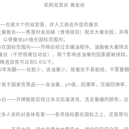
机制双宫丝 黄金丝
——也是大个的双宫茧，并人工剥去外层的蚕衣
大量脱去——煮茧时会加碱（食用级别）脱去大量丝胶，并用
，以使蚕丝ph值在国标范围内；
量在国标范围内——开绵后经过去蛹油程序，油脂被大量除去
蚕丝（不然很难拉动丝），两个影响含油量的因素都被排除
，精选双宫可达到0.6以下。
10年免翻——丝胶少，含油量少，故蚕丝不易板结，不需要
并高于国家优等品——含油量，ph值，回潮率，压缩回弹率
珠白——开绵脱胶后经过多次后道清洗，洗去蚕蛹的颜色，达
很多人说的对身体有害——各项指标都在国标之上，还是那句