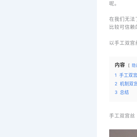
呢。
在我们无法
比较可信赖
以手工双宫
内容
隐
1
手工双
2
机制双
3
总结
手工双宫丝