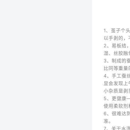
1、茧子个
以手剥的，
2、易板结
湿、丝胶融
3、制成的
比同等重量
4、手工蚕
显会发现上
小杂质是剥
5、更健康
使用柔软剂
6、很难达
准。
7、关于水