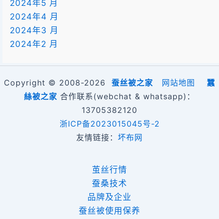
2024年5 月
2024年4 月
2024年3 月
2024年2 月
Copyright © 2008-2026
蚕丝被之家
网站地图
蠶
絲被之家
合作联系(webchat & whatsapp)：
13705382120
浙ICP备2023015045号-2
友情链接：
坏布网
茧丝行情
蚕桑技术
品牌及企业
蚕丝被使用保养