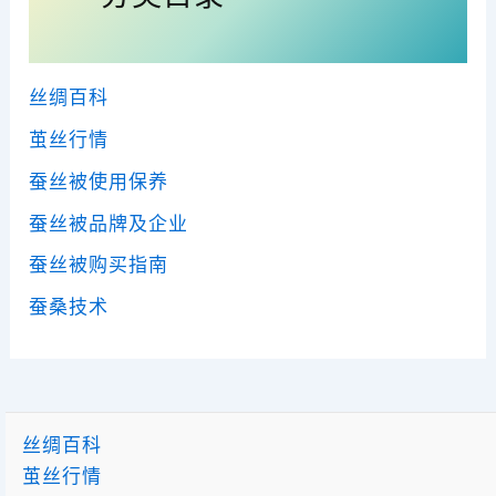
丝绸百科
茧丝行情
蚕丝被使用保养
蚕丝被品牌及企业
蚕丝被购买指南
蚕桑技术
丝绸百科
茧丝行情