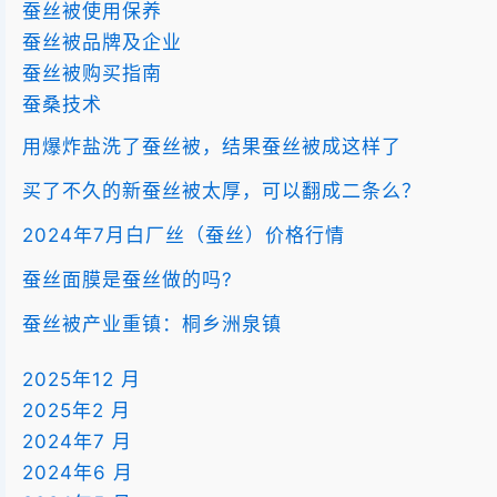
蚕丝被使用保养
蚕丝被品牌及企业
蚕丝被购买指南
蚕桑技术
用爆炸盐洗了蚕丝被，结果蚕丝被成这样了
买了不久的新蚕丝被太厚，可以翻成二条么？
2024年7月白厂丝（蚕丝）价格行情
蚕丝面膜是蚕丝做的吗?
蚕丝被产业重镇：桐乡洲泉镇
2025年12 月
2025年2 月
2024年7 月
2024年6 月