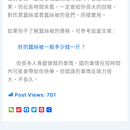
果，但拉長時間來看，一定會給你很大的回報。
對於買蠶絲或賣蠶絲被的我們，同樣實用。
如果你不了解蠶絲被的價格，可參考這篇文章：
好的蠶絲被一般多少錢一斤？
但很多人喜歡做錯的事情，錯的事情在短時間
內可能會帶給你快樂，但錯誤的事情反噬力很
大，不長久。
Post Views:
701
W
S
F
T
P
S
e
i
a
w
i
h
C
n
c
i
n
a
h
a
e
t
t
r