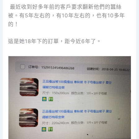
最近收到好多年前的客戶要求翻新他們的蠶絲
被。有5年左右的，有10年左右的，也有10多年
的！
這是她18年下的訂單，距今近6年了。